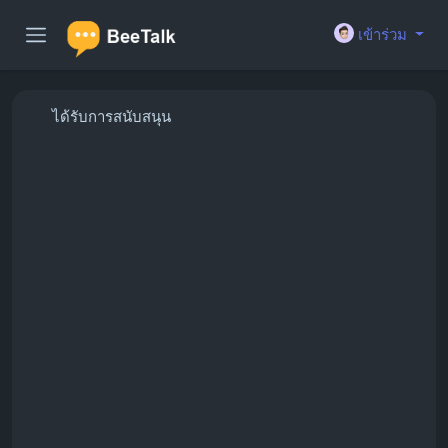
เข้าร่วม
ได้รับการสนับสนุน