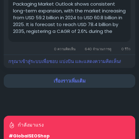
Packaging Market Outlook shows consistent
long-term expansion, with the market increasing
from USD 59.2 billion in 2024 to USD 60.8 billion in
2025. It is forecast to reach USD 78.4 billion by
2035, registering a CAGR of 2.6% during the
2026–2035 period. The market is being driven by
growing demand for sustainable packaging,
0 ความคิดเห็น
640 จำนวนการดู
0 รีวิว
increasing preference...
กรุณาเข้าสู่ระบบเพื่อชอบ แบ่งปัน และแสดงความคิดเห็น!
เรื่องราวเพิ่มเติม
กำลังมาแรง
#GlobalSEOShop