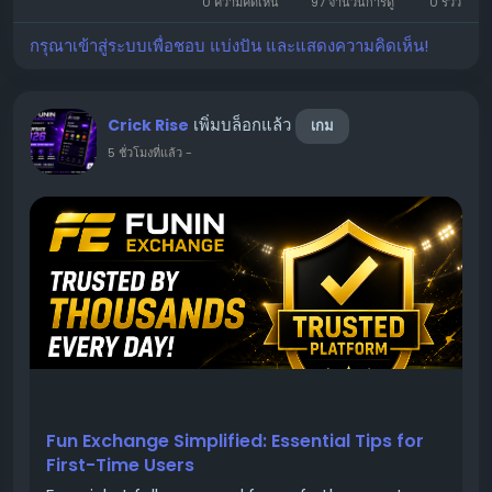
0 ความคิดเห็น
97 จำนวนการดู
0 รีวิว
premium craftsmanship,...
กรุณาเข้าสู่ระบบเพื่อชอบ แบ่งปัน และแสดงความคิดเห็น!
เพิ่มบล็อกแล้ว
Crick Rise
เกม
5 ชั่วโมงที่แล้ว
-
Fun Exchange Simplified: Essential Tips for
First-Time Users