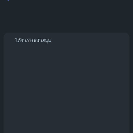
ได้รับการสนับสนุน