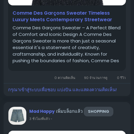
Comme Des Garçons Sweater Timeless
Luxury Meets Contemporary Streetwear
Comme Des Garçons Sweater – A Perfect Blend
of Comfort and Iconic Design A Comme Des
Garçons Sweater is more than just a seasonal
essential it's a statement of creativity,
craftsmanship, and individuality. Known for
pushing the boundaries of fashion, Comme Des
Garçons has built a global reputation for
producing garments that combine avant-garde
0 ความคิดเห็น
90 จำนวนการดู
0 รีวิว
aesthetics with...
กรุณาเข้าสู่ระบบเพื่อชอบ แบ่งปัน และแสดงความคิดเห็น!
เพิ่มบล็อกแล้ว
Mad Happy
SHOPPING
3 ชั่วโมงที่แล้ว
-