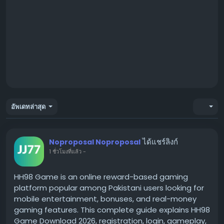
อัพเดทล่าสุด
ได้แชร์ลิงก์
Noproposal Noproposal
1 ชั่วโมงที่แล้ว
-
HH98 Game is an online reward-based gaming
platform popular among Pakistani users looking for
mobile entertainment, bonuses, and real-money
gaming features. This complete guide explains HH98
Game Download 2026, registration, login, gameplay,