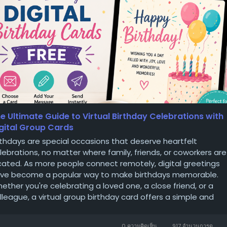
e Ultimate Guide to Virtual Birthday Celebrations with
gital Group Cards
rthdays are special occasions that deserve heartfelt
lebrations, no matter where family, friends, or coworkers are
cated. As more people connect remotely, digital greetings
ve become a popular way to make birthdays memorable.
ether you're celebrating a loved one, a close friend, or a
lleague, a virtual group birthday card offers a simple and
aningful way to gather...
0 ความคิดเห็น
917 จำนวนการดู