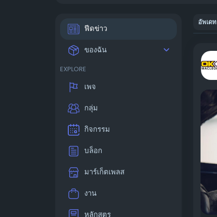
อัพเดท
ฟีดข่าว
ของฉัน
EXPLORE
เพจ
กลุ่ม
กิจกรรม
บล็อก
มาร์เก็ตเพลส
งาน
หลักสูตร