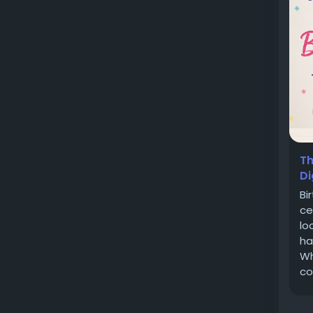
Th
Di
Bi
ce
lo
ha
Wh
co
me