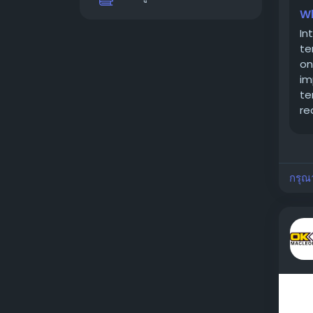
Wh
In
te
on
im
te
re
co
กรุณ