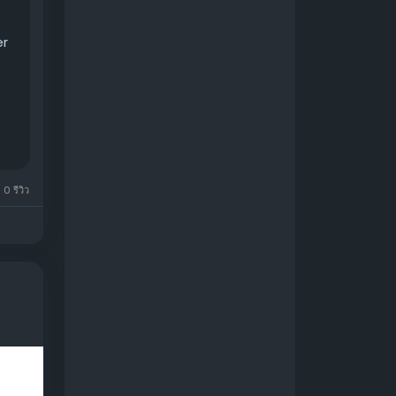
er
0 รีวิว