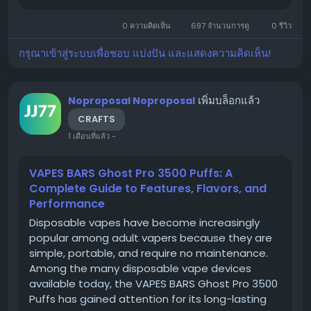
dry food items in one convenient container, this
innovative storage solution is becoming
0 ความคิดเห็น
697 จำนวนการดู
0 รีวิว
increasingly popular among...
กรุณาเข้าสู่ระบบเพื่อชอบ แบ่งปัน และแสดงความคิดเห็น!
เพิ่มบล็อกแล้ว
Noproposal Noproposal
CRAFTS
1 เดือนที่แล้ว
-
VAPES BARS Ghost Pro 3500 Puffs: A
Complete Guide to Features, Flavors, and
Performance
Disposable vapes have become increasingly
popular among adult vapers because they are
simple, portable, and require no maintenance.
Among the many disposable vape devices
available today, the VAPES BARS Ghost Pro 3500
Puffs has gained attention for its long-lasting