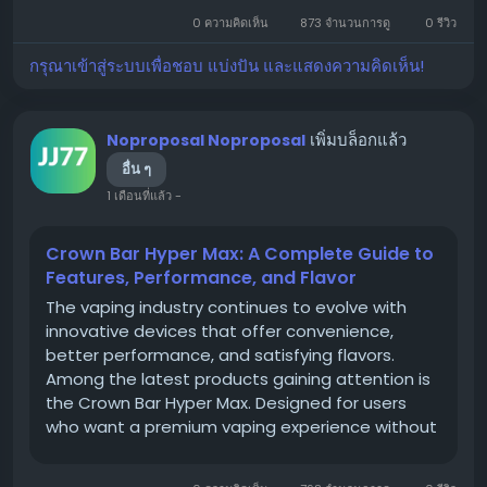
across the UAE. Whether you are a beginner
0 ความคิดเห็น
873 จำนวนการดู
0 รีวิว
exploring vaping for the first time...
กรุณาเข้าสู่ระบบเพื่อชอบ แบ่งปัน และแสดงความคิดเห็น!
เพิ่มบล็อกแล้ว
Noproposal Noproposal
อื่น ๆ
1 เดือนที่แล้ว
-
Crown Bar Hyper Max: A Complete Guide to
Features, Performance, and Flavor
The vaping industry continues to evolve with
innovative devices that offer convenience,
better performance, and satisfying flavors.
Among the latest products gaining attention is
the Crown Bar Hyper Max. Designed for users
who want a premium vaping experience without
the hassle of maintenance, this disposable
vape combines long-lasting performance with