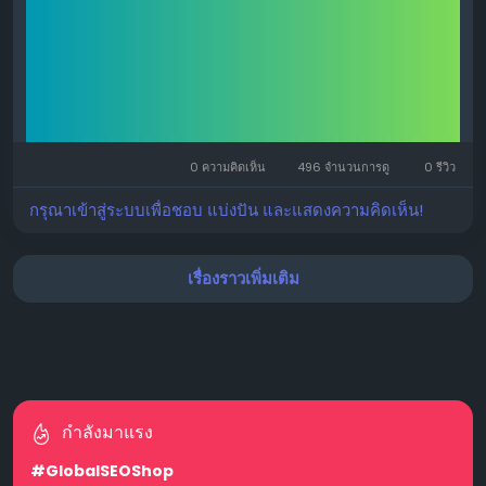
0 ความคิดเห็น
496 จำนวนการดู
0 รีวิว
กรุณาเข้าสู่ระบบเพื่อชอบ แบ่งปัน และแสดงความคิดเห็น!
เรื่องราวเพิ่มเติม
กำลังมาแรง
#GlobalSEOShop