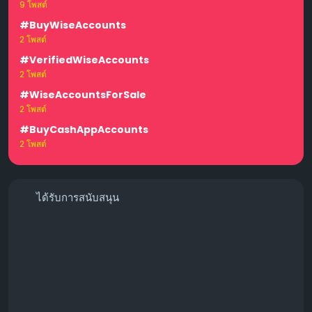
9 โพสต์
#BuyWiseAccounts
2 โพสต์
#VerifiedWiseAccounts
2 โพสต์
#WiseAccountsForSale
2 โพสต์
#BuyCashAppAccounts
2 โพสต์
ได้รับการสนับสนุน