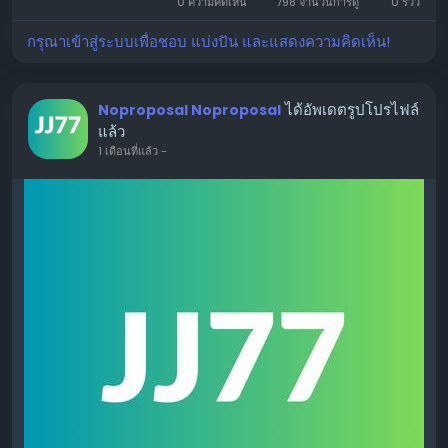
0 ความคิดเห็น
798 จำนวนการดู
0 รีวิว
stylish design and excellent flavor...
กรุณาเข้าสู่ระบบเพื่อชอบ แบ่งปัน และแสดงความคิดเห็น!
ได้อัพเดตรูปโปรไฟล์
Noproposal Noproposal
แล้ว
1 เดือนที่แล้ว
-