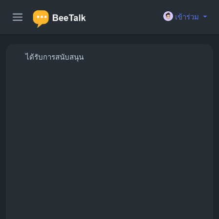
เข้าร่วม
ได้รับการสนับสนุน