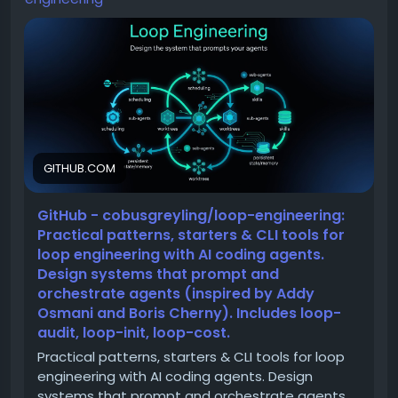
[3] graphify :
แปลงทั้งโปรเจกต์เป็น knowledge graph ที่ถามได้เลย
ไม่ต้องให้ Claude ไล่อ่านไฟล์ใหม่ทุก session
(ในสไลด์คือโฟลเดอร์งานของผมเอง 235 nodes )
.
[4] impeccable :
ช่วยเราทำเว็บใไ้มีดีไซต์ไม่เหมือน AI ทำ
เหมือนมี design director นั่งข้างๆ
GITHUB.COM
.
[5] ponytail :
บังคับ Claude เขียนโค้ดแบบขี้เกียจ
GitHub - cobusgreyling/loop-engineering:
เอาสั้นที่สุดที่ยังทำงาน โค้ดที่ generate ลดลงราวครึ่งนึง
Practical patterns, starters & CLI tools for
ตัวนี้ผมเปิดรันทุก session
loop engineering with AI coding agents.
.
Design systems that prompt and
[6] claude-ads :
orchestrate agents (inspired by Addy
ทีม audit โฆษณาทั้งทีม
Osmani and Boris Cherny). Includes loop-
แถมแกะแอดคู่แข่งจาก Ad Library ได้
audit, loop-init, loop-cost.
ผมใช้กับ Meta ads ตัวเองอยู่จริง
Practical patterns, starters & CLI tools for loop
----------------------------
engineering with AI coding agents. Design
Claude Code มันเก่งขึ้นได้โดยไม่ต้องรอ model ใหม่เลย
systems that prompt and orchestrate agents