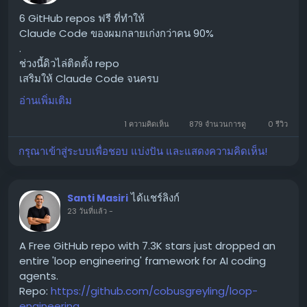
6 GitHub repos ฟรี ที่ทำให้
Claude Code ของผมกลายเก่งกว่าคน 90%
.
ช่วงนี้ดิวไล่ติดตั้ง repo
เสริมให้ Claude Code จนครบ
แล้วก็พบว่าของฟรีที่คน open source ไว้ เก่งกว่าที่คิดเยอะ
อ่านเพิ่มเติม
มาก
เลยสรุปมาให้ 6 ตัวที่ใช้แล้วชีวิตง่ายขึ้นจริง
1 ความคิดเห็น
879 จำนวนการดู
0 รีวิว
.
กรุณาเข้าสู่ระบบเพื่อชอบ แบ่งปัน และแสดงความคิดเห็น!
----------------------------
[1] watch :
ให้ Claude ดูคลิปได้จริง
ได้แชร์ลิงก์
Santi Masiri
โหลดคลิป แตกเฟรม อ่านเสียง แล้วตอบจากภาพในจอ
23 วันที่แล้ว
-
ไม่ใช่เดาจากชื่อคลิป
.
[2] notebooklm-py :
A Free GitHub repo with 7.3K stars just dropped an
โยนงาน research หนักๆ ให้ NotebookLM คิดฝั่ง Google
entire 'loop engineering' framework for AI coding
แล้วดึงแต่คำตอบกลับมา ประหยัด token แบบเห็นผล
agents.
( อันนี้ยังไม่ลอง แต่เห็นคนอื่นทำแล้วเจ๋งดี555)
Repo:
https://github.com/cobusgreyling/loop-
.
engineering