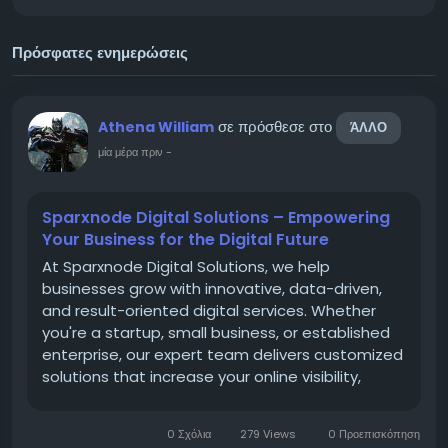
Πρόσφατες ενημερώσεις
σε πρόσθεσε στο
Athena William
ΆΛΛΟ
μία μέρα πριν
-
Sparxnode Digital Solutions – Empowering
Your Business for the Digital Future
At Sparxnode Digital Solutions, we help
businesses grow with innovative, data-driven,
and result-oriented digital services. Whether
you're a startup, small business, or established
enterprise, our expert team delivers customized
solutions that increase your online visibility,
generate quality leads, and improve customer
engagement. Our services include Web
0 Σχόλια
279 Views
0 Προεπισκόπηση
Development, Search Engine...