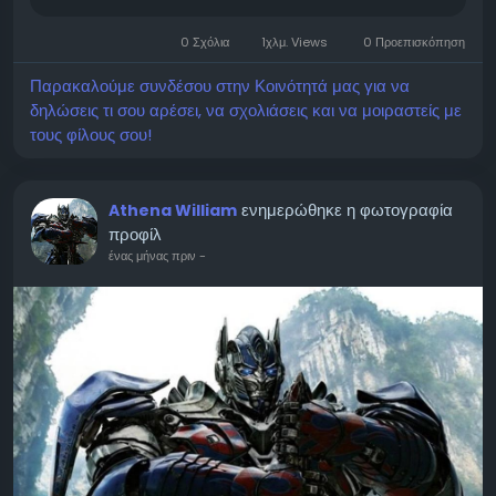
navigating this process, it is critical to prioritize
security and remain vigilant. Here is your
0 Σχόλια
1χλμ. Views
0 Προεπισκόπηση
roadmap for...
Παρακαλούμε συνδέσου στην Κοινότητά μας για να
δηλώσεις τι σου αρέσει, να σχολιάσεις και να μοιραστείς με
τους φίλους σου!
ενημερώθηκε η φωτογραφία
Athena William
προφίλ
ένας μήνας πριν
-