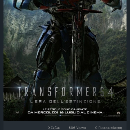
0 Σχόλια
866 Views
0 Προεπισκόπηση