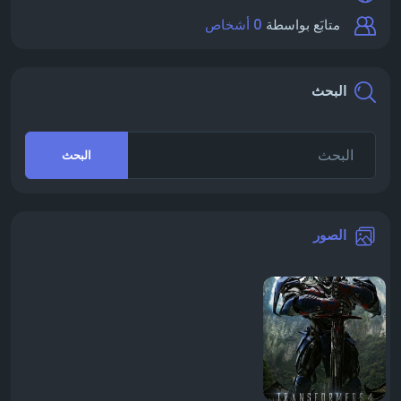
0 أشخاص
متابَع بواسطة
البحث
البحث
الصور