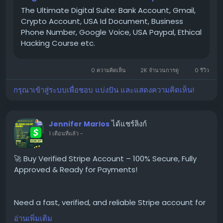
eCommerce,
The Ultimate Digital Suite: Bank Account, Gmail,
Crypto Account, USA Id Document, Business
Phone Number, Google Voice, USA Paypal, Ethical
👉 Order Now:
Hacking Course etc.
https://globalseoshop.com/product/buy-verified-
stripe-accounts
0 ความคิดเห็น
2K จำนวนการดู
0 รีวิว
#BuyStripeAccounts
กรุณาเข้าสู่ระบบเพื่อชอบ แบ่งปัน และแสดงความคิดเห็น!
#VerifiedStripeAccounts
#StripeAccountsForSale
#BuyVerifiedStripe
ได้แชร์ลิงก์
Jennifer Marlos
#GlobalSEOShop
1 เดือนที่แล้ว
-
#StripeAccountSeller
#StripeVerifiedLogin
🚀 Buy Verified Stripe Account – 100% Secure, Fully
#StripeBusinessAccounts
Approved & Ready for Payments!
#Stripe2025
#OnlinePaymentAccounts
#MerchantAccount
Need a fast, verified, and reliable Stripe account for
#PaymentGateway
your online business?
อ่านเพิ่มเติม
#StripeSolutions