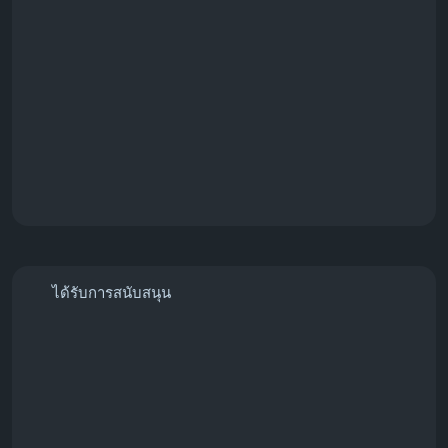
#PaymentGateway
#StripeSolutions
ได้รับการสนับสนุน