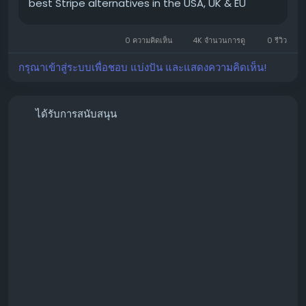
best Stripe alternatives in the USA, UK & EU
0 ความคิดเห็น
4K จำนวนการดู
0 รีวิว
กรุณาเข้าสู่ระบบเพื่อชอบ แบ่งปัน และแสดงความคิดเห็น!
📱 WhatsApp: +1 864 708 8783
💬 Skype: GlobalSeoShop
📨 Telegram: @GlobalSeoShop
ได้รับการสนับสนุน
#BuyStripeAccounts
#VerifiedStripeAccounts
#StripeAccountsForSale
#BuyVerifiedStripe
#GlobalSEOShop
#StripeAccountSeller
#StripeVerifiedLogin
#StripeBusinessAccounts
#Stripe2025
#OnlinePaymentAccounts
#MerchantAccount