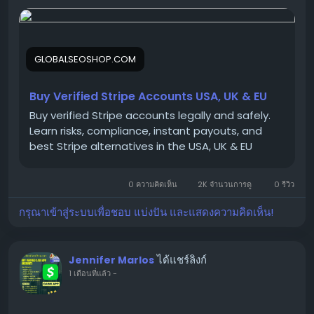
We offer Buy Verified Stripe Accounts that are fully
activated, secure, and perfect for global payments,
eCommerce,
GLOBALSEOSHOP.COM
👉 Order Now:
https://globalseoshop.com/product/buy-verified-
Buy Verified Stripe Accounts USA, UK & EU
stripe-accounts
Buy verified Stripe accounts legally and safely.
Learn risks, compliance, instant payouts, and
best Stripe alternatives in the USA, UK & EU
📩 Need more info? Contact us anytime:
📧 Email:
Globalseoshop@gmail.com
0 ความคิดเห็น
2K จำนวนการดู
0 รีวิว
กรุณาเข้าสู่ระบบเพื่อชอบ แบ่งปัน และแสดงความคิดเห็น!
📱 WhatsApp: +1 864 708 8783
💬 Skype: GlobalSeoShop
📨 Telegram: @GlobalSeoShop
ได้แชร์ลิงก์
Jennifer Marlos
1 เดือนที่แล้ว
-
#BuyStripeAccounts
#VerifiedStripeAccounts