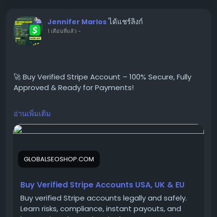
📱 WhatsApp: +1 864 708 8783
ได้แชร์ลิงก์
Jennifer Marlos
💬 Skype: GlobalSeoShop
1 เดือนที่แล้ว
-
📨 Telegram: @GlobalSeoShop
#BuyStripeAccounts
🚀 Buy Verified Stripe Account – 100% Secure, Fully
#VerifiedStripeAccounts
Approved & Ready for Payments!
#StripeAccountsForSale
#BuyVerifiedStripe
#GlobalSEOShop
อ่านเพิ่มเติม
Need a fast, verified, and reliable Stripe account for
#StripeAccountSeller
your online business?
#StripeVerifiedLogin
We offer Buy Verified Stripe Accounts that are fully
#StripeBusinessAccounts
activated, secure, and perfect for global payments,
#Stripe2025
GLOBALSEOSHOP.COM
eCommerce,
#OnlinePaymentAccounts
#MerchantAccount
#PaymentGateway
Buy Verified Stripe Accounts USA, UK & EU
👉 Order Now:
#StripeSolutions
Buy verified Stripe accounts legally and safely.
https://globalseoshop.com/product/buy-verified-
Learn risks, compliance, instant payouts, and
stripe-accounts