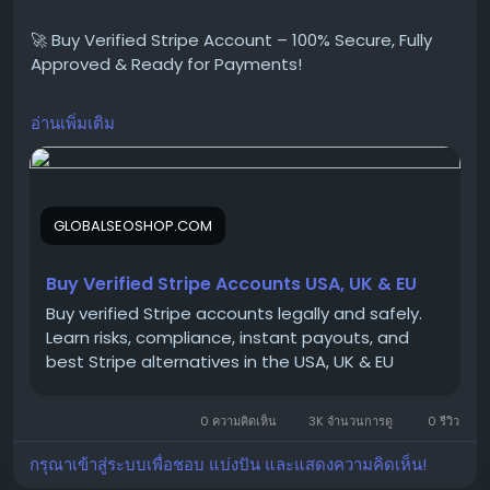
#StripeAccountsForSale
🚀 Buy Verified Stripe Account – 100% Secure, Fully
#BuyVerifiedStripe
Approved & Ready for Payments!
#GlobalSEOShop
#StripeAccountSeller
#StripeVerifiedLogin
อ่านเพิ่มเติม
Need a fast, verified, and reliable Stripe account for
#StripeBusinessAccounts
your online business?
#Stripe2025
We offer Buy Verified Stripe Accounts that are fully
activated, secure, and perfect for global payments,
GLOBALSEOSHOP.COM
eCommerce,
Buy Verified Stripe Accounts USA, UK & EU
👉 Order Now:
Buy verified Stripe accounts legally and safely.
https://globalseoshop.com/product/buy-verified-
Learn risks, compliance, instant payouts, and
stripe-accounts
best Stripe alternatives in the USA, UK & EU
0 ความคิดเห็น
3K จำนวนการดู
0 รีวิว
📩 Need more info? Contact us anytime:
📧 Email:
Globalseoshop@gmail.com
กรุณาเข้าสู่ระบบเพื่อชอบ แบ่งปัน และแสดงความคิดเห็น!