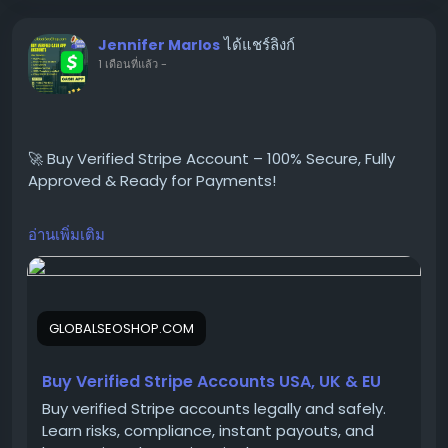
📱 WhatsApp: +1 864 708 8783
ได้แชร์ลิงก์
Jennifer Marlos
💬 Skype: GlobalSeoShop
1 เดือนที่แล้ว
-
📨 Telegram: @GlobalSeoShop
#BuyStripeAccounts
🚀 Buy Verified Stripe Account – 100% Secure, Fully
#VerifiedStripeAccounts
Approved & Ready for Payments!
#StripeAccountsForSale
#BuyVerifiedStripe
#GlobalSEOShop
อ่านเพิ่มเติม
Need a fast, verified, and reliable Stripe account for
#StripeAccountSeller
your online business?
#StripeVerifiedLogin
We offer Buy Verified Stripe Accounts that are fully
#StripeBusinessAccounts
activated, secure, and perfect for global payments,
#Stripe2025
GLOBALSEOSHOP.COM
eCommerce,
#OnlinePaymentAccounts
#MerchantAccount
#PaymentGateway
Buy Verified Stripe Accounts USA, UK & EU
👉 Order Now:
#StripeSolutions
Buy verified Stripe accounts legally and safely.
https://globalseoshop.com/product/buy-verified-
Learn risks, compliance, instant payouts, and
stripe-accounts