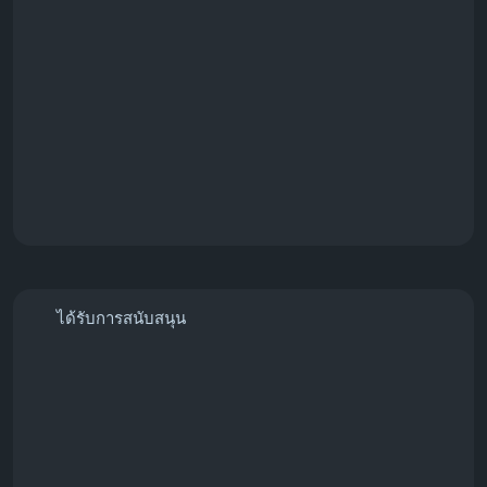
#PaymentGateway
#StripeSolutions
ได้รับการสนับสนุน