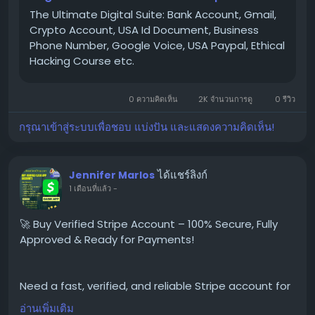
eCommerce,
The Ultimate Digital Suite: Bank Account, Gmail,
Crypto Account, USA Id Document, Business
Phone Number, Google Voice, USA Paypal, Ethical
👉 Order Now:
Hacking Course etc.
https://globalseoshop.com/product/buy-verified-
stripe-accounts
0 ความคิดเห็น
2K จำนวนการดู
0 รีวิว
#BuyStripeAccounts
กรุณาเข้าสู่ระบบเพื่อชอบ แบ่งปัน และแสดงความคิดเห็น!
#VerifiedStripeAccounts
#StripeAccountsForSale
#BuyVerifiedStripe
ได้แชร์ลิงก์
Jennifer Marlos
#GlobalSEOShop
1 เดือนที่แล้ว
-
#StripeAccountSeller
#StripeVerifiedLogin
🚀 Buy Verified Stripe Account – 100% Secure, Fully
#StripeBusinessAccounts
Approved & Ready for Payments!
#Stripe2025
#OnlinePaymentAccounts
#MerchantAccount
Need a fast, verified, and reliable Stripe account for
#PaymentGateway
your online business?
อ่านเพิ่มเติม
#StripeSolutions