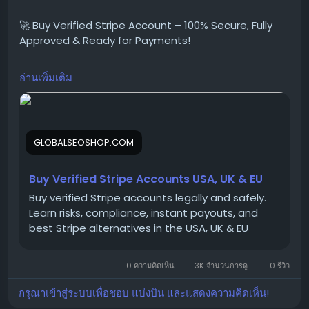
#StripeAccountsForSale
🚀 Buy Verified Stripe Account – 100% Secure, Fully
#BuyVerifiedStripe
Approved & Ready for Payments!
#GlobalSEOShop
#StripeAccountSeller
#StripeVerifiedLogin
อ่านเพิ่มเติม
Need a fast, verified, and reliable Stripe account for
#StripeBusinessAccounts
your online business?
#Stripe2025
We offer Buy Verified Stripe Accounts that are fully
activated, secure, and perfect for global payments,
GLOBALSEOSHOP.COM
eCommerce,
Buy Verified Stripe Accounts USA, UK & EU
👉 Order Now:
Buy verified Stripe accounts legally and safely.
https://globalseoshop.com/product/buy-verified-
Learn risks, compliance, instant payouts, and
stripe-accounts
best Stripe alternatives in the USA, UK & EU
0 ความคิดเห็น
3K จำนวนการดู
0 รีวิว
📩 Need more info? Contact us anytime:
📧 Email:
Globalseoshop@gmail.com
กรุณาเข้าสู่ระบบเพื่อชอบ แบ่งปัน และแสดงความคิดเห็น!