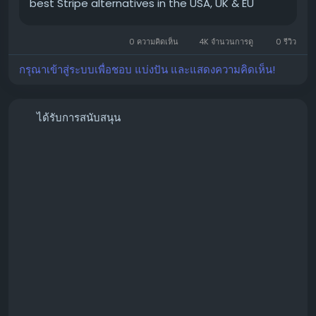
best Stripe alternatives in the USA, UK & EU
0 ความคิดเห็น
4K จำนวนการดู
0 รีวิว
กรุณาเข้าสู่ระบบเพื่อชอบ แบ่งปัน และแสดงความคิดเห็น!
📱 WhatsApp: +1 864 708 8783
💬 Skype: GlobalSeoShop
📨 Telegram: @GlobalSeoShop
ได้รับการสนับสนุน
#BuyStripeAccounts
#VerifiedStripeAccounts
#StripeAccountsForSale
#BuyVerifiedStripe
#GlobalSEOShop
#StripeAccountSeller
#StripeVerifiedLogin
#StripeBusinessAccounts
#Stripe2025
#OnlinePaymentAccounts
#MerchantAccount