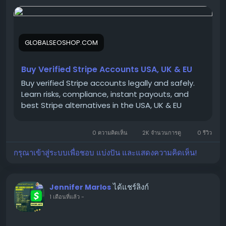
We offer Buy Verified Stripe Accounts that are fully
activated, secure, and perfect for global payments,
eCommerce,
GLOBALSEOSHOP.COM
👉 Order Now:
https://globalseoshop.com/product/buy-verified-
Buy Verified Stripe Accounts USA, UK & EU
stripe-accounts
Buy verified Stripe accounts legally and safely.
Learn risks, compliance, instant payouts, and
best Stripe alternatives in the USA, UK & EU
📩 Need more info? Contact us anytime:
📧 Email:
Globalseoshop@gmail.com
0 ความคิดเห็น
2K จำนวนการดู
0 รีวิว
กรุณาเข้าสู่ระบบเพื่อชอบ แบ่งปัน และแสดงความคิดเห็น!
📱 WhatsApp: +1 864 708 8783
💬 Skype: GlobalSeoShop
📨 Telegram: @GlobalSeoShop
ได้แชร์ลิงก์
Jennifer Marlos
1 เดือนที่แล้ว
-
#BuyStripeAccounts
#VerifiedStripeAccounts