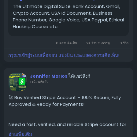
eCommerce,
The Ultimate Digital Suite: Bank Account, Gmail,
Crypto Account, USA Id Document, Business
Phone Number, Google Voice, USA Paypal, Ethical
👉 Order Now:
Hacking Course etc.
https://globalseoshop.com/product/buy-verified-
stripe-accounts
0 ความคิดเห็น
2K จำนวนการดู
0 รีวิว
#BuyStripeAccounts
กรุณาเข้าสู่ระบบเพื่อชอบ แบ่งปัน และแสดงความคิดเห็น!
#VerifiedStripeAccounts
#StripeAccountsForSale
#BuyVerifiedStripe
ได้แชร์ลิงก์
Jennifer Marlos
#GlobalSEOShop
1 เดือนที่แล้ว
-
#StripeAccountSeller
#StripeVerifiedLogin
🚀 Buy Verified Stripe Account – 100% Secure, Fully
#StripeBusinessAccounts
Approved & Ready for Payments!
#Stripe2025
#OnlinePaymentAccounts
#MerchantAccount
Need a fast, verified, and reliable Stripe account for
#PaymentGateway
your online business?
อ่านเพิ่มเติม
#StripeSolutions