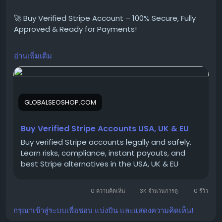
#StripeAccountsForSale
🚀 Buy Verified Stripe Account – 100% Secure, Fully
#BuyVerifiedStripe
Approved & Ready for Payments!
#GlobalSEOShop
#StripeAccountSeller
#StripeVerifiedLogin
อ่านเพิ่มเติม
Need a fast, verified, and reliable Stripe account for
#StripeBusinessAccounts
your online business?
#Stripe2025
We offer Buy Verified Stripe Accounts that are fully
activated, secure, and perfect for global payments,
GLOBALSEOSHOP.COM
eCommerce,
Buy Verified Stripe Accounts USA, UK & EU
👉 Order Now:
Buy verified Stripe accounts legally and safely.
https://globalseoshop.com/product/buy-verified-
Learn risks, compliance, instant payouts, and
stripe-accounts
best Stripe alternatives in the USA, UK & EU
0 ความคิดเห็น
3K จำนวนการดู
0 รีวิว
📩 Need more info? Contact us anytime:
📧 Email:
Globalseoshop@gmail.com
กรุณาเข้าสู่ระบบเพื่อชอบ แบ่งปัน และแสดงความคิดเห็น!