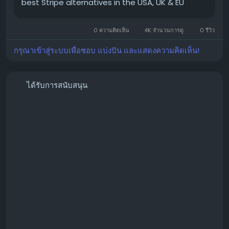
best Stripe alternatives in the USA, UK & EU
0 ความคิดเห็น
4K จำนวนการดู
0 รีวิว
กรุณาเข้าสู่ระบบเพื่อชอบ แบ่งปัน และแสดงความคิดเห็น!
📱 WhatsApp: +1 864 708 8783
💬 Skype: GlobalSeoShop
📨 Telegram: @GlobalSeoShop
ได้รับการสนับสนุน
#BuyStripeAccounts
#VerifiedStripeAccounts
#StripeAccountsForSale
#BuyVerifiedStripe
#GlobalSEOShop
#StripeAccountSeller
#StripeVerifiedLogin
#StripeBusinessAccounts
#Stripe2025
#OnlinePaymentAccounts
#MerchantAccount