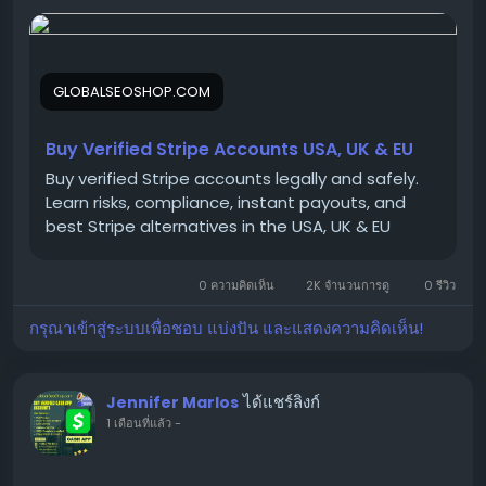
We offer Buy Verified Stripe Accounts that are fully
activated, secure, and perfect for global payments,
eCommerce,
GLOBALSEOSHOP.COM
👉 Order Now:
https://globalseoshop.com/product/buy-verified-
Buy Verified Stripe Accounts USA, UK & EU
stripe-accounts
Buy verified Stripe accounts legally and safely.
Learn risks, compliance, instant payouts, and
best Stripe alternatives in the USA, UK & EU
📩 Need more info? Contact us anytime:
📧 Email:
Globalseoshop@gmail.com
0 ความคิดเห็น
2K จำนวนการดู
0 รีวิว
กรุณาเข้าสู่ระบบเพื่อชอบ แบ่งปัน และแสดงความคิดเห็น!
📱 WhatsApp: +1 864 708 8783
💬 Skype: GlobalSeoShop
📨 Telegram: @GlobalSeoShop
ได้แชร์ลิงก์
Jennifer Marlos
1 เดือนที่แล้ว
-
#BuyStripeAccounts
#VerifiedStripeAccounts