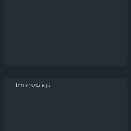
#PaymentGateway
#StripeSolutions
ได้รับการสนับสนุน