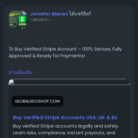
📱 WhatsApp: +1 864 708 8783
ได้แชร์ลิงก์
Jennifer Marlos
💬 Skype: GlobalSeoShop
1 เดือนที่แล้ว
-
📨 Telegram: @GlobalSeoShop
#BuyStripeAccounts
🚀 Buy Verified Stripe Account – 100% Secure, Fully
#VerifiedStripeAccounts
Approved & Ready for Payments!
#StripeAccountsForSale
#BuyVerifiedStripe
#GlobalSEOShop
อ่านเพิ่มเติม
Need a fast, verified, and reliable Stripe account for
#StripeAccountSeller
your online business?
#StripeVerifiedLogin
We offer Buy Verified Stripe Accounts that are fully
#StripeBusinessAccounts
activated, secure, and perfect for global payments,
#Stripe2025
GLOBALSEOSHOP.COM
eCommerce,
#OnlinePaymentAccounts
#MerchantAccount
#PaymentGateway
Buy Verified Stripe Accounts USA, UK & EU
👉 Order Now:
#StripeSolutions
Buy verified Stripe accounts legally and safely.
https://globalseoshop.com/product/buy-verified-
Learn risks, compliance, instant payouts, and
stripe-accounts