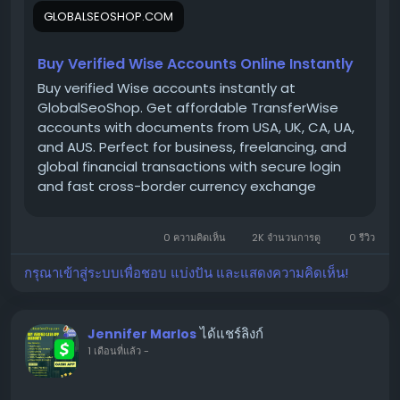
Wise accounts for your international payments,
GLOBALSEOSHOP.COM
business transactions, and global money transfers.
Buy Verified Wise Accounts Online Instantly
👉 Order Now:
Buy verified Wise accounts instantly at
https://globalseoshop.com/product/buy-verified-
GlobalSeoShop. Get affordable TransferWise
wise-accounts/
accounts with documents from USA, UK, CA, UA,
and AUS. Perfect for business, freelancing, and
global financial transactions with secure login
📩 Need more info? Contact us anytime
and fast cross-border currency exchange
📧 Email:
Globalseoshop@gmail.com
solutions.
0 ความคิดเห็น
2K จำนวนการดู
0 รีวิว
📱 WhatsApp: +1 864 708 8783
กรุณาเข้าสู่ระบบเพื่อชอบ แบ่งปัน และแสดงความคิดเห็น!
💬 Skype: GlobalSeoShop
📨 Telegram: @GlobalSeoShop
ได้แชร์ลิงก์
Jennifer Marlos
1 เดือนที่แล้ว
-
#BuyWiseAccounts