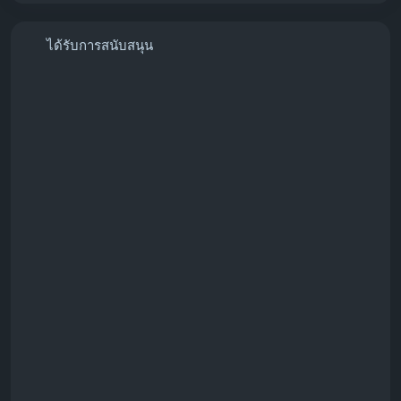
ได้รับการสนับสนุน
#BuyWiseAccounts
#VerifiedWiseAccounts
#WiseAccountsForSale
#BuyVerifiedWise
#GlobalSEOShop
#WiseAccountSeller
#WiseVerifiedLogin