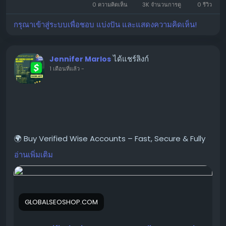
💬 Skype: GlobalSeoShop
0 ความคิดเห็น
3K จำนวนการดู
0 รีวิว
📨 Telegram: @GlobalSeoShop
กรุณาเข้าสู่ระบบเพื่อชอบ แบ่งปัน และแสดงความคิดเห็น!
ได้แชร์ลิงก์
Jennifer Marlos
1 เดือนที่แล้ว
-
#BuyWiseAccounts
#VerifiedWiseAccounts
#WiseAccountsForSale
#BuyVerifiedWise
#GlobalSEOShop
#WiseAccountSeller
#WiseVerifiedLogin
🌍 Buy Verified Wise Accounts – Fast, Secure & Fully
#WiseBusinessAccounts
Ready to Use!
อ่านเพิ่มเติม
#Wise2025
#WiseAccount
#DigitalBanking
Looking for a trusted place to Buy Verified Wise
#OnlinePaymentSolutions
Accounts?
GLOBALSEOSHOP.COM
We provide 100% verified, safe, and ready-to-use
Wise accounts for your international payments,