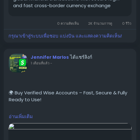
and fast cross-border currency exchange
solutions.
#BuyWiseAccounts
#VerifiedWiseAccounts
0 ความคิดเห็น
2K จำนวนการดู
0 รีวิว
#WiseAccountsForSale
กรุณาเข้าสู่ระบบเพื่อชอบ แบ่งปัน และแสดงความคิดเห็น!
#BuyVerifiedWise
#GlobalSEOShop
#WiseAccountSeller
ได้แชร์ลิงก์
Jennifer Marlos
#WiseVerifiedLogin
1 เดือนที่แล้ว
-
#WiseBusinessAccounts
#Wise2025
#WiseAccount
#DigitalBanking
#OnlinePaymentSolutions
🌍 Buy Verified Wise Accounts – Fast, Secure & Fully
Ready to Use!
อ่านเพิ่มเติม
Looking for a trusted place to Buy Verified Wise
Accounts?
We provide 100% verified, safe, and ready-to-use