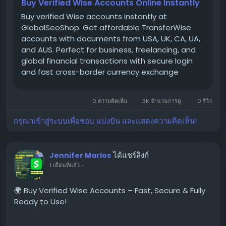
business transactions, and global money transfers.
Buy Verified Wise Accounts Online Instantly
Buy verified Wise accounts instantly at
GlobalSeoShop. Get affordable TransferWise
👉 Order Now:
accounts with documents from USA, UK, CA, UA,
https://globalseoshop.com/product/buy-verified-
and AUS. Perfect for business, freelancing, and
wise-accounts/
global financial transactions with secure login
and fast cross-border currency exchange
solutions.
📩 Need more info? Contact us anytime
📧 Email:
Globalseoshop@gmail.com
0 ความคิดเห็น
3K จำนวนการดู
0 รีวิว
กรุณาเข้าสู่ระบบเพื่อชอบ แบ่งปัน และแสดงความคิดเห็น!
📱 WhatsApp: +1 864 708 8783
💬 Skype: GlobalSeoShop
ได้แชร์ลิงก์
Jennifer Marlos
📨 Telegram: @GlobalSeoShop
1 เดือนที่แล้ว
-
🌍 Buy Verified Wise Accounts – Fast, Secure & Fully
Ready to Use!
#BuyWiseAccounts
#VerifiedWiseAccounts