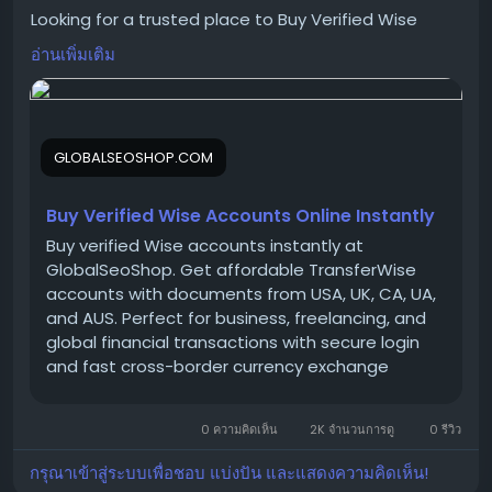
#WiseAccountsForSale
Looking for a trusted place to Buy Verified Wise
#BuyVerifiedWise
Accounts?
อ่านเพิ่มเติม
#GlobalSEOShop
We provide 100% verified, safe, and ready-to-use
#WiseAccountSeller
Wise accounts for your international payments,
#WiseVerifiedLogin
business transactions, and global money transfers.
#WiseBusinessAccounts
GLOBALSEOSHOP.COM
#Wise2025
#WiseAccount
👉 Order Now:
#DigitalBanking
https://globalseoshop.com/product/buy-verified-
Buy Verified Wise Accounts Online Instantly
#OnlinePaymentSolutions
wise-accounts/
Buy verified Wise accounts instantly at
GlobalSeoShop. Get affordable TransferWise
accounts with documents from USA, UK, CA, UA,
📩 Need more info? Contact us anytime
and AUS. Perfect for business, freelancing, and
📧 Email:
Globalseoshop@gmail.com
global financial transactions with secure login
and fast cross-border currency exchange
solutions.
📱 WhatsApp: +1 864 708 8783
💬 Skype: GlobalSeoShop
0 ความคิดเห็น
2K จำนวนการดู
0 รีวิว
📨 Telegram: @GlobalSeoShop
กรุณาเข้าสู่ระบบเพื่อชอบ แบ่งปัน และแสดงความคิดเห็น!