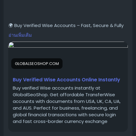
#VerifiedWiseAccounts
#WiseAccountsForSale
#BuyVerifiedWise
#GlobalSEOShop
🌍 Buy Verified Wise Accounts – Fast, Secure & Fully
#WiseAccountSeller
Ready to Use!
อ่านเพิ่มเติม
#WiseVerifiedLogin
#WiseBusinessAccounts
#Wise2025
Looking for a trusted place to Buy Verified Wise
#WiseAccount
Accounts?
GLOBALSEOSHOP.COM
We provide 100% verified, safe, and ready-to-use
Wise accounts for your international payments,
business transactions, and global money transfers.
Buy Verified Wise Accounts Online Instantly
Buy verified Wise accounts instantly at
GlobalSeoShop. Get affordable TransferWise
👉 Order Now:
accounts with documents from USA, UK, CA, UA,
https://globalseoshop.com/product/buy-verified-
and AUS. Perfect for business, freelancing, and
wise-accounts/
global financial transactions with secure login
and fast cross-border currency exchange
solutions.
📱 WhatsApp: +1 864 708 8783