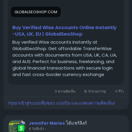
We provide 100% verified, safe, and ready-to-use
Wise accounts for your international payments,
GLOBALSEOSHOP.COM
business transactions, and global money transfers.
Buy Verified Wise Accounts Online Instantly
👉 Order Now:
-USA, UK, EU | GlobalSeoShop
https://globalseoshop.com/product/buy-verified-
Buy verified Wise accounts instantly at
wise-accounts/
GlobalSeoShop. Get affordable TransferWise
accounts with documents from USA, UK, CA, UA,
and AUS. Perfect for business, freelancing, and
📱 WhatsApp: +1 864 708 8783
global financial transactions with secure login
💬 Skype: GlobalSeoShop
and fast cross-border currency exchange
📨 Telegram: @GlobalSeoShop
solutions.
0 ความคิดเห็น
1K จำนวนการดู
0 รีวิว
#BuyWiseAccounts
กรุณาเข้าสู่ระบบเพื่อชอบ แบ่งปัน และแสดงความคิดเห็น!
#VerifiedWiseAccounts
#WiseAccountsForSale
#BuyVerifiedWise
ได้แชร์ลิงก์
Jennifer Marlos
#GlobalSEOShop
8 วันที่แล้ว
-
#WiseAccountSeller