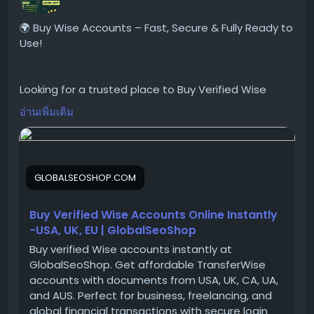
#WiseVerifiedLogin
#WiseBusinessAccounts
🌍 Buy Wise Accounts – Fast, Secure & Fully Ready to
#Wise2025
Use!
Looking for a trusted place to Buy Verified Wise
Accounts?
อ่านเพิ่มเติม
We provide 100% verified, safe, and ready-to-use
Wise accounts for your international payments,
business transactions, and global money transfers.
GLOBALSEOSHOP.COM
👉 Order Now:
https://globalseoshop.com/product/buy-verified-
Buy Verified Wise Accounts Online Instantly
wise-accounts/
-USA, UK, EU | GlobalSeoShop
Buy verified Wise accounts instantly at
GlobalSeoShop. Get affordable TransferWise
📱 WhatsApp: +1 864 708 8783
accounts with documents from USA, UK, CA, UA,
💬 Skype: GlobalSeoShop
and AUS. Perfect for business, freelancing, and
📨 Telegram: @GlobalSeoShop
global financial transactions with secure login