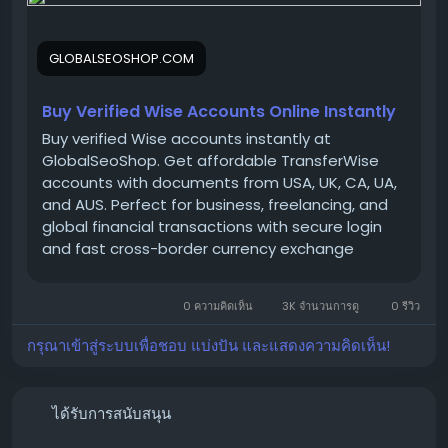
Looking for a trusted place to Buy Verified Wise
Accounts?
GLOBALSEOSHOP.COM
We provide 100% verified, safe, and ready-to-use
Wise accounts for your international payments,
business transactions, and global money transfers.
Buy Verified Wise Accounts Online Instantly
Buy verified Wise accounts instantly at
GlobalSeoShop. Get affordable TransferWise
👉 Order Now:
accounts with documents from USA, UK, CA, UA,
https://globalseoshop.com/product/buy-verified-
and AUS. Perfect for business, freelancing, and
wise-accounts/
global financial transactions with secure login
and fast cross-border currency exchange
solutions.
📩 Need more info? Contact us anytime
📧 Email:
Globalseoshop@gmail.com
0 ความคิดเห็น
3K จำนวนการดู
0 รีวิว
กรุณาเข้าสู่ระบบเพื่อชอบ แบ่งปัน และแสดงความคิดเห็น!
📱 WhatsApp: +1 864 708 8783
💬 Skype: GlobalSeoShop
ได้รับการสนับสนุน
📨 Telegram: @GlobalSeoShop