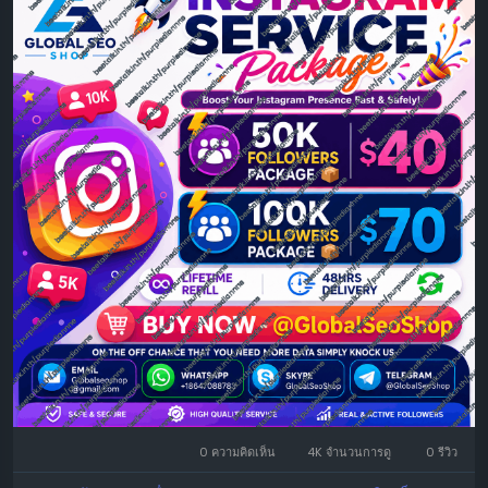
support.
🔥 Instagram Followers Packages
✅ 50K Instagram Followers – $40
✅ 100K Instagram Followers – $70
💎 Why Choose Us?
✔️ High-Quality Followers
✔️ Lifetime Refill ♻️
✔️ Fast Delivery (Within 48 Hours)
✔️ Secure & Reliable Service
✔️ 24/7 Customer Support
🛒 Order Today: @GlobalSeoShop
0 ความคิดเห็น
4K จำนวนการดู
0 รีวิว