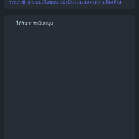
กรุณาเข้าสู่ระบบเพื่อชอบ แบ่งปัน และแสดงความคิดเห็น!
Visit:
https://globalseoshop.com/
ได้รับการสนับสนุน
📩 Need More Information? Contact Us
📧 Email:
Globalseoshop@gmail.com
💬 WhatsApp: +1 (864) 708-8783
💻 Skype: GlobalSeoShop
📲 Telegram: @GlobalSeoShop
#InstagramFollowers
#InstagramGrowth
#SocialMediaMarketing
#InstagramMarketing
#GrowInstagram
#InstagramPromotion
#SocialMediaGrowth
#InfluencerMarketing
#DigitalMarketing
#BrandGrowth
#ContentCreator
#BusinessGrowth
#MarketingServices
#GlobalSeoShop
#InstagramServices