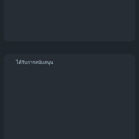
Instagram followers, buy Instagram followers,
Instagram growth service, Instagram marketing,
social media promotion, grow Instagram account,
Instagram engagement, Instagram followers
package, social media marketing, digital marketing.
ได้รับการสนับสนุน