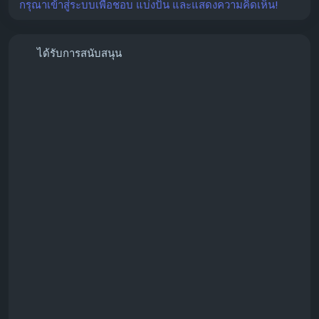
กรุณาเข้าสู่ระบบเพื่อชอบ แบ่งปัน และแสดงความคิดเห็น!
Visit:
https://globalseoshop.com/
ได้รับการสนับสนุน
📩 Need More Information? Contact Us
📧 Email:
Globalseoshop@gmail.com
💬 WhatsApp: +1 (864) 708-8783
💻 Skype: GlobalSeoShop
📲 Telegram: @GlobalSeoShop
#InstagramFollowers
#InstagramGrowth
#SocialMediaMarketing
#InstagramMarketing
#GrowInstagram
#InstagramPromotion
#SocialMediaGrowth
#InfluencerMarketing
#DigitalMarketing
#BrandGrowth
#ContentCreator
#BusinessGrowth
#MarketingServices
#GlobalSeoShop
#InstagramServices