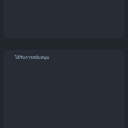
Instagram followers, buy Instagram followers,
Instagram growth service, Instagram marketing,
social media promotion, grow Instagram account,
Instagram engagement, Instagram followers
package, social media marketing, digital marketing.
ได้รับการสนับสนุน