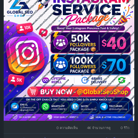
support.
🔥 Instagram Followers Packages
✅ 50K Instagram Followers – $40
✅ 100K Instagram Followers – $70
💎 Why Choose Us?
✔️ High-Quality Followers
✔️ Lifetime Refill ♻️
✔️ Fast Delivery (Within 48 Hours)
✔️ Secure & Reliable Service
✔️ 24/7 Customer Support
🛒 Order Today: @GlobalSeoShop
0 ความคิดเห็น
4K จำนวนการดู
0 รีวิว