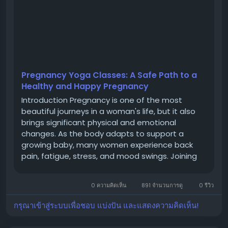
Pregnancy Yoga Classes: A Safe Path to a
Healthy and Happy Pregnancy
Introduction Pregnancy is one of the most
beautiful journeys in a woman's life, but it also
brings significant physical and emotional
changes. As the body adapts to support a
growing baby, many women experience back
pain, fatigue, stress, and mood swings. Joining
Pregnancy Yoga Classes is one of the safest
and most effective ways to maintain physical
0 ความคิดเห็น
891 จำนวนการดู
0 รีวิว
fitness, reduce stress, and prepare for...
กรุณาเข้าสู่ระบบเพื่อชอบ แบ่งปัน และแสดงความคิดเห็น!