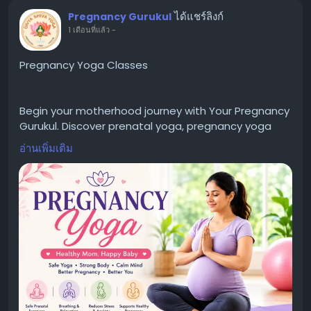
ได้แชร์ลิงก์
Pregnancy Gurukul
1 เดือนที่แล้ว
-
Pregnancy Yoga Classes
Begin your motherhood journey with Your Pregnancy
Gurukul. Discover prenatal yoga, pregnancy yoga
classes, Garbh Sanskar, expert pregnancy guidance,
อ่านเพิ่มเติม
and wellness programs designed for a healthy
pregnancy.
Url:
https://yourpregnancygurukul.com/pregnancy-
yoga-classes/