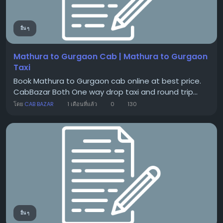
อื่น ๆ
Mathura to Gurgaon Cab | Mathura to Gurgaon
Taxi
Book Mathura to Gurgaon cab online at best price.
CabBazar Both One way drop taxi and round trip...
โดย
CAB BAZAR
1 เดือนที่แล้ว
0
130
อื่น ๆ