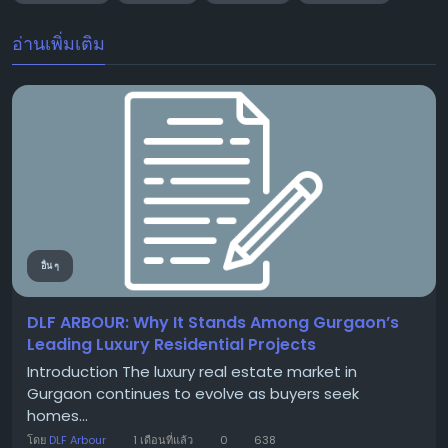
อ่านเพิ่มเติม
อื่น ๆ
DLF ARBOUR: Why It Stands Among Gurgaon’s
Leading Luxury Residential Projects
Introduction The luxury real estate market in
Gurgaon continues to evolve as buyers seek
homes...
โดย
DLF Arbour
1 เดือนที่แล้ว
0
638