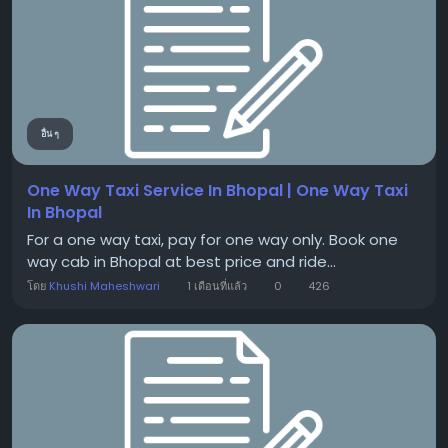
อื่น ๆ
One Way Taxi Service In Bhopal | One Way Taxi
In Bhopal
For a one way taxi, pay for one way only. Book one
way cab in Bhopal at best price and ride...
โดย
Khushi Maheshwari
1 เดือนที่แล้ว
0
426