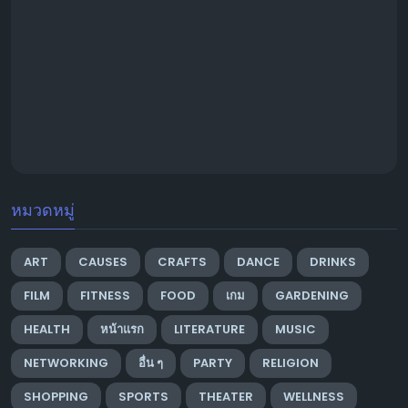
หมวดหมู่
ART
CAUSES
CRAFTS
DANCE
DRINKS
FILM
FITNESS
FOOD
เกม
GARDENING
HEALTH
หน้าแรก
LITERATURE
MUSIC
NETWORKING
อื่น ๆ
PARTY
RELIGION
SHOPPING
SPORTS
THEATER
WELLNESS