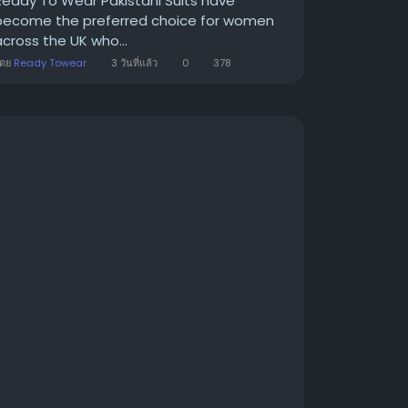
Ready To Wear Pakistani Suits have
become the preferred choice for women
across the UK who...
โดย
Ready Towear
3 วันที่แล้ว
0
378