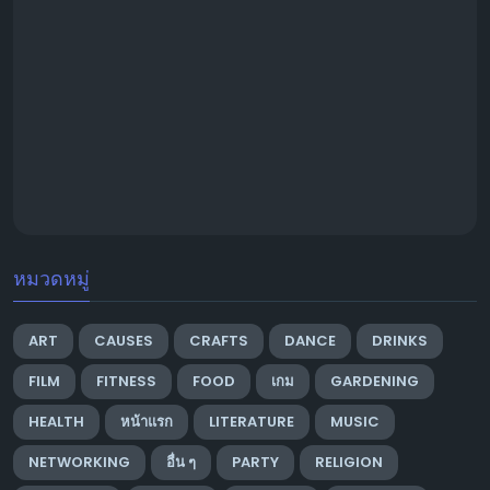
หมวดหมู่
ART
CAUSES
CRAFTS
DANCE
DRINKS
FILM
FITNESS
FOOD
เกม
GARDENING
HEALTH
หน้าแรก
LITERATURE
MUSIC
NETWORKING
อื่น ๆ
PARTY
RELIGION