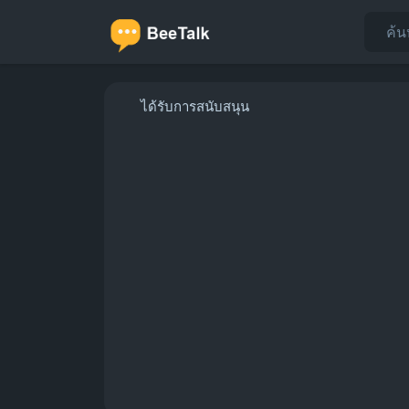
ได้รับการสนับสนุน