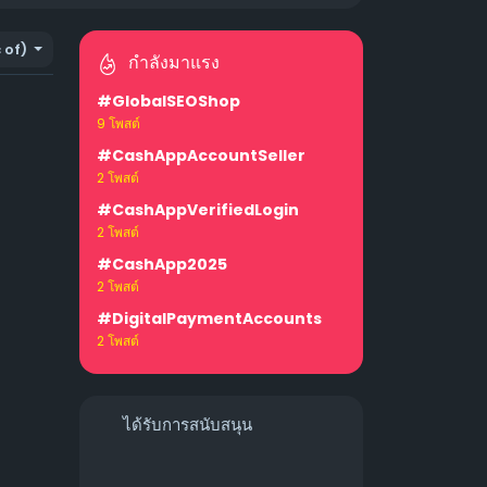
 of)
กำลังมาแรง
#GlobalSEOShop
9 โพสต์
#CashAppAccountSeller
2 โพสต์
#CashAppVerifiedLogin
2 โพสต์
#CashApp2025
2 โพสต์
#DigitalPaymentAccounts
2 โพสต์
ได้รับการสนับสนุน